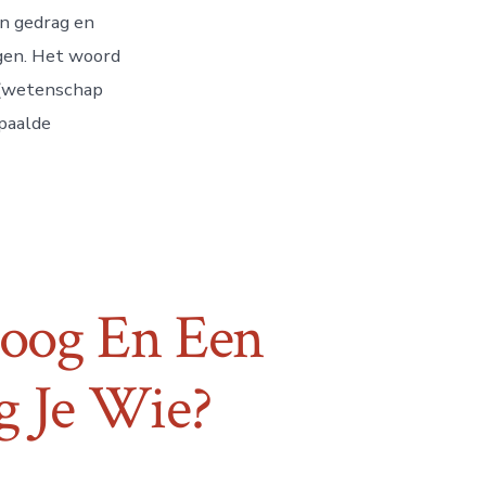
n gedrag en
ngen. Het woord
s (wetenschap
epaalde
loog En Een
g Je Wie?