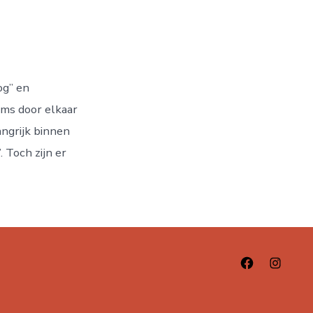
og” en
oms door elkaar
angrijk binnen
 Toch zijn er
Open
Open
Facebook
Instag