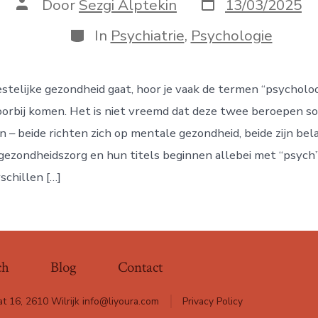
Berichtdatum
Auteur
Door
Sezgi Alptekin
13/03/2025
van
bericht
Categorieën
In
Psychiatrie
,
Psychologie
stelijke gezondheid gaat, hoor je vaak de termen “psycholo
oorbij komen. Het is niet vreemd dat deze twee beroepen s
 – beide richten zich op mentale gezondheid, beide zijn bel
 gezondheidszorg en hun titels beginnen allebei met “psych”.
schillen […]
ch
Blog
Contact
at 16, 2610 Wilrijk info@liyoura.com
Privacy Policy