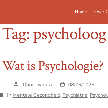
Home
Over 
Tag:
psycholoog
Wat is Psychologie?
Berichtdatum
Auteur
Door
Liyoura
08/06/2025
van
bericht
Categorieën
In
Mentale Gezondheid
,
Psychiatrie
,
Psychol