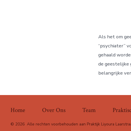
Als het om gee
“psychiater” v
gehaald worden
de geestelijke
belangrijke ver
Home
Over Ons
Team
Praktis
© 2026
Alle rechten voorbehouden aan Praktijk Liyoura Laarstra